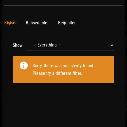
Kişisel
Bahsedenler
Beğeniler
Show:
Sorry, there was no activity found.
Please try a different filter.