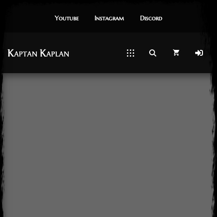
Youtube
Instagram
Dıscord