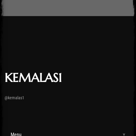
KEMALAS1
@kemalas1
Menu