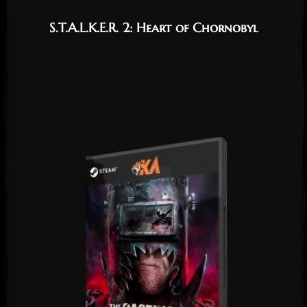
S.T.A.L.K.E.R. 2: Heart of Chornobyl