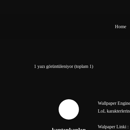
Home
Post has published by
9 Eylül 2023
kaptankaplan
1 yazı görüntüleniyor (toplam 1)
Wallpaper Engine
LoL karakterlerin
Walpaper Linki :
kaptankaplan