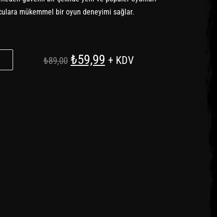
nculara mükemmel bir oyun deneyimi sağlar.
Orijinal
Şu
₺
59,99
+ KDV
₺
89,00
fiyat:
andaki
₺89,00.
fiyat:
₺59,99.