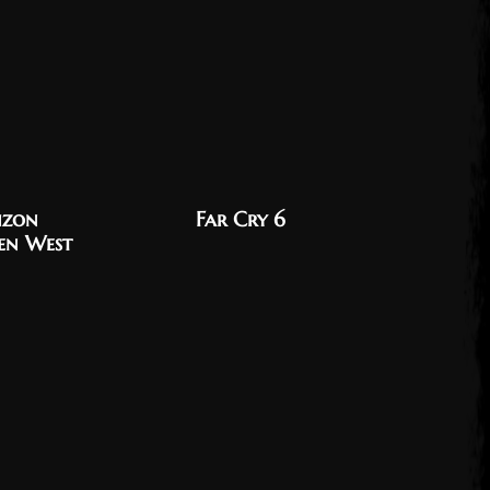
izon
Far Cry 6
UNCHAR
en West
Hırsızla
Koleks