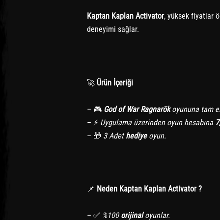
Kaptan Kaplan Activator
, yüksek fiyatlar
deneyimi sağlar.
🚀
Ürün İçeriği
– 🎮
God of War Ragnarök
oyununa tam er
– ⚡
Uygulama üzerinden oyun hesabına
7
– 🎁
3 Adet
hediye
oyun.
📌
Neden Kaptan Kaplan Activator ?
– ✅
%100
orijinal
oyunlar.