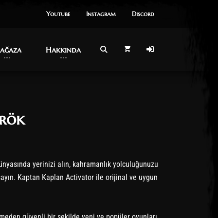
Youtube
Youtube
Instagram
Instagram
Dıscord
Dıscord
ağaza
ağaza
Hakkında
Hakkında
rök
nyasında yerinizi alın, kahramanlık yolculuğunuzu
yın. Kaptan Kaplan Activator ile orijinal ve uygun
meden güvenli bir şekilde yeni ve popüler oyunları