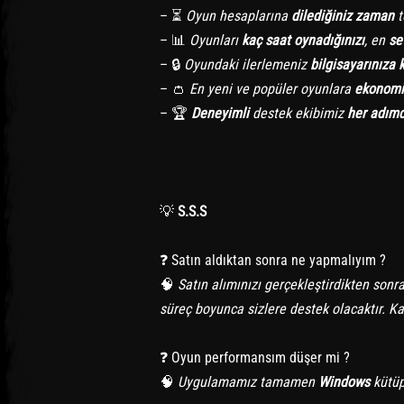
– ⏳
Oyun hesaplarına
dilediğiniz zaman
t
– 📊
Oyunları
kaç saat oynadığınızı
, en
se
– 🔒
Oyundaki ilerlemeniz
bilgisayarınıza 
– 👛
En yeni ve popüler oyunlara
ekonomik
– 🏆
Deneyimli
destek ekibimiz
her adım
💡
S.S.S
❓ Satın aldıktan sonra ne yapmalıyım ?
🧠
Satın alımınızı gerçekleştirdikten sonr
süreç boyunca sizlere destek olacaktır. K
❓ Oyun performansım düşer mi ?
🧠
Uygulamamız tamamen
Windows
kütüp