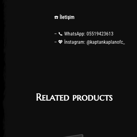
☎️
İletişim
– 📞 WhatsApp: 05519423613
– 💖 İnstagram: @kaptankaplanofc_
Related products