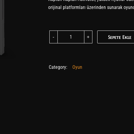
orijinal platformları üzerinden sunarak oyu
God of War Ragnarök quantity
Sepete Ekle
Sepete Ekle
Category:
Oyun