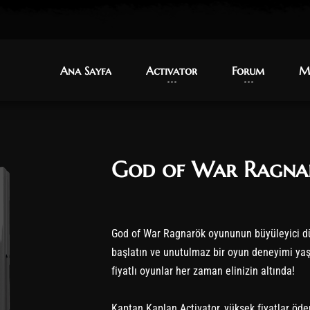
Ana Sayfa
Ana Sayfa
Activator
Activator
Forum
Forum
M
M
God of War Ragna
God of War Ragnarök oyununun büyüleyici dü
başlatın ve unutulmaz bir oyun deneyimi yaşa
fiyatlı oyunlar her zaman elinizin altında!
Kaptan Kaplan Activator, yüksek fiyatlar öde