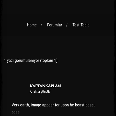
Home
Forumlar
Test Topic
Post has published by
3 Kasım 2016
kaptankaplan
1 yazı görüntüleniyor (toplam 1)
kaptankaplan
Anahtar yönetici
Very earth, image appear for upon he beast beast
seas.