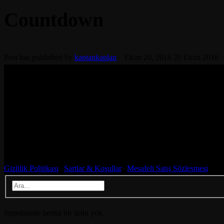
Countdown
Post has published by
kaptankaplan
Ekim 20, 2016
20 Ekim 2016
© Sitemizin tüm hakları Kaptan Kaplan LTD.® tarafından saklıdır. Sitede
kullanan kişinin, Sitenin ilk defa kullanım anından itibaren geçerlilik
değiştirme hakkını saklı tutar. Çevirim içi yayınlanan değişikliklerd
değişikliklerden sonra Siteyi kullanmaya devam eden kişi, "Kullanım Ko
Gizlilik Politikası
|
Sartlar & Koşullar
|
Mesafeli Satış Sözleşmesi
Sepetinizde henüz bir ürün yok.